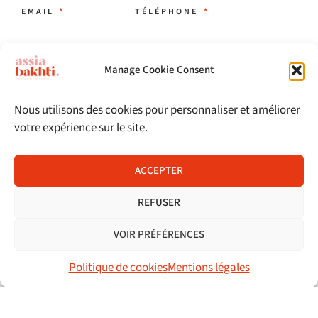
EMAIL
TÉLÉPHONE
SOCIÉTÉ
Manage Cookie Consent
Nous utilisons des cookies pour personnaliser et améliorer
VOUS ÊTES
votre expérience sur le site.
Entrepreneur, indépendant, TPE
PME
ACCEPTER
Autre
REFUSER
MESSAGE
VOIR PRÉFÉRENCES
Politique de cookies
Mentions légales