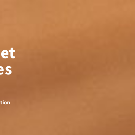
 et
es
ation